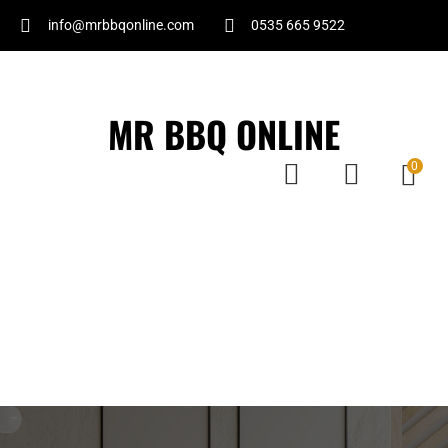
info@mrbbqonline.com
0535 665 9522
MR BBQ ONLINE
0
Ana Sayfa
Hakkımızda
İletişim
Ürünler
Üye Ol
Gizlilik
Politikası