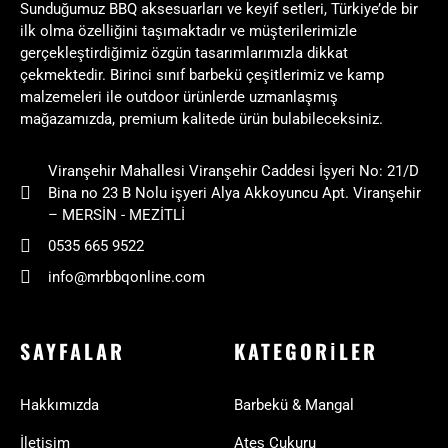
Sunduğumuz BBQ aksesuarları ve keyif setleri, Türkiye’de bir
ilk olma özelliğini taşımaktadır ve müşterilerimizle
gerçekleştirdiğimiz özgün tasarımlarımızla dikkat
çekmektedir. Birinci sınıf barbekü çeşitlerimiz ve kamp
malzemeleri ile outdoor ürünlerde uzmanlaşmış
mağazamızda, premium kalitede ürün bulabileceksiniz.
Viranşehir Mahallesi Viranşehir Caddesi İşyeri No: 21/D
Bina no 23 B Nolu işyeri Alya Akkoyuncu Apt. Viranşehir
– MERSİN - MEZİTLİ
0535 665 9522
info@mrbbqonline.com
SAYFALAR
KATEGORILER
Hakkımızda
Barbekü & Mangal
İletişim
Ateş Çukuru