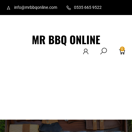
info@mrbbqonline.com
0535 665 9522
MR BBQ ONLINE
0
Ana Sayfa
Hakkımızda
İletişim
Ürünler
Üye Ol
Gizlilik
Politikası