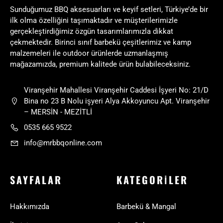
Sunduğumuz BBQ aksesuarları ve keyif setleri, Türkiye’de bir
ilk olma özelliğini taşımaktadır ve müşterilerimizle
gerçekleştirdiğimiz özgün tasarımlarımızla dikkat
çekmektedir. Birinci sınıf barbekü çeşitlerimiz ve kamp
malzemeleri ile outdoor ürünlerde uzmanlaşmış
mağazamızda, premium kalitede ürün bulabileceksiniz.
Viranşehir Mahallesi Viranşehir Caddesi İşyeri No: 21/D
Bina no 23 B Nolu işyeri Alya Akkoyuncu Apt. Viranşehir
– MERSİN - MEZİTLİ
0535 665 9522
info@mrbbqonline.com
SAYFALAR
KATEGORILER
Hakkımızda
Barbekü & Mangal