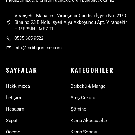
mağazamızda, premium kalitede ürün bulabileceksiniz.
Viranşehir Mahallesi Viranşehir Caddesi İşyeri No: 21/D
Bina no 23 B Nolu işyeri Alya Akkoyuncu Apt. Viranşehir
– MERSİN - MEZİTLİ
0535 665 9522
info@mrbbqonline.com
SAYFALAR
KATEGORILER
Hakkımızda
Barbekü & Mangal
İletişim
Ateş Çukuru
Hesabım
Şömine
Sepet
Kamp Aksesuarları
Ödeme
Kamp Sobası