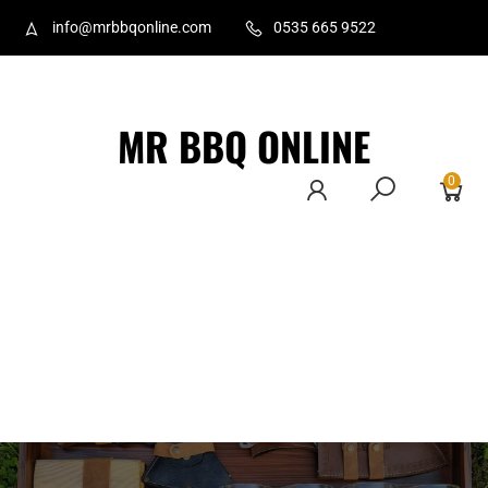
info@mrbbqonline.com
0535 665 9522
MR BBQ ONLINE
0
Ana Sayfa
Hakkımızda
İletişim
Ürünler
Üye Ol
Gizlilik
Politikası