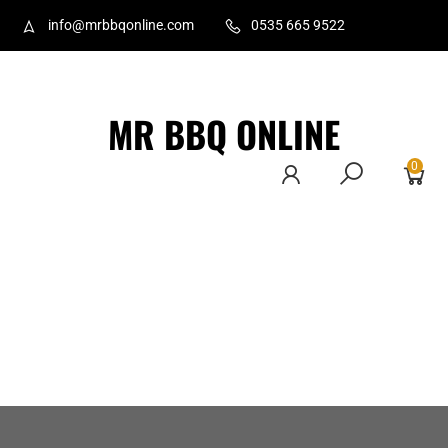
info@mrbbqonline.com
0535 665 9522
MR BBQ ONLINE
0
Ana Sayfa
Hakkımızda
İletişim
Ürünler
Üye Ol
Gizlilik
Politikası