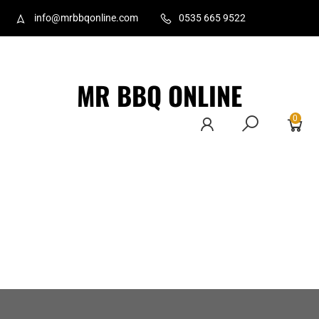
info@mrbbqonline.com
0535 665 9522
MR BBQ ONLINE
0
Ana Sayfa
Hakkımızda
İletişim
Ürünler
Üye Ol
Gizlilik
Politikası