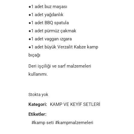
●1 adet buz maşası
●1 adet yağdanlık
●1 adet BBQ spatula
●1 adet pürmüz çakmak
●1 adet vaggan ızgara
●1 adet büyük Verzalit Kabze kamp
bıçağı
Deri işçiliği ve sarf malzemeleri
kullanımı.
Stokta yok
Kategori:
KAMP VE KEYİF SETLERİ
Etiketler:
#kamp seti
#kampmalzemeleri