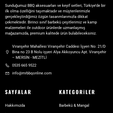
Sunduğumuz BBQ aksesuarları ve keyif setleri, Türkiye’de bir
ilk olma özelliğini taşımaktadır ve müşterilerimizle
gerçekleştirdiğimiz özgün tasarımlarımızla dikkat
çekmektedir. Birinci sınıf barbekü çeşitlerimiz ve kamp
malzemeleri ile outdoor ürünlerde uzmanlaşmış
mağazamızda, premium kalitede ürün bulabileceksiniz.
Viranşehir Mahallesi Viranşehir Caddesi İşyeri No: 21/D
Bina no 23 B Nolu işyeri Alya Akkoyuncu Apt. Viranşehir
– MERSİN - MEZİTLİ
0535 665 9522
info@mrbbqonline.com
SAYFALAR
KATEGORILER
Hakkımızda
Barbekü & Mangal