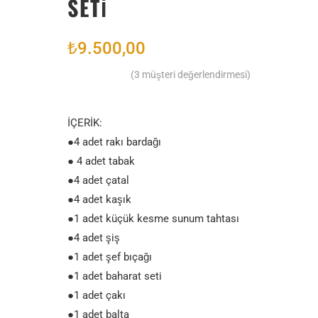
SETI
₺
9.500,00
(
3
müşteri değerlendirmesi)
İÇERİK:
●4 adet rakı bardağı
● 4 adet tabak
●4 adet çatal
●4 adet kaşık
●1 adet küçük kesme sunum tahtası
●4 adet şiş
●1 adet şef bıçağı
●1 adet baharat seti
●1 adet çakı
●1 adet balta